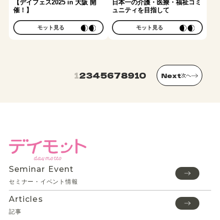
【デイフェス2025 in 大阪 開
日本一の介護・医療・福祉コミ
催！】
ュニティを目指して
モット見る
モット見る
1
2
3
4
5
6
7
8
9
10
次へ
Seminar Event
セミナー・イベント情報
Articles
記事