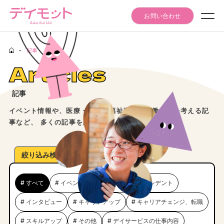
お問い合わせ
-
記事
Seminar Event
Articles
セミナー・イベント情報
Articles
記事
記事
イベント情報や、医療・介護・福祉業界での働き方を考える記
Daymotto-Tube
事など、 多くの記事を配信しています。
デイモットTube
Materials download
絞り込み検索
資料ダウンロード
# すべて
# イベント
# インシデントアクシデント
# インタビュー
# キャリアアップ
# キャリアチェンジ、転職
# スキルアップ
# その他
# デイサービスの仕事内容