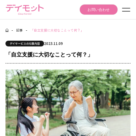
お問い合わせ
-
記事
-
「自立支援に大切なことって何？」
Seminar Event
セミナー・イベント情報
2023.11.09
デイサービスの仕事内容
Articles
「自立支援に大切なことって何？」
記事
Daymotto-Tube
デイモットTube
Materials download
資料ダウンロード