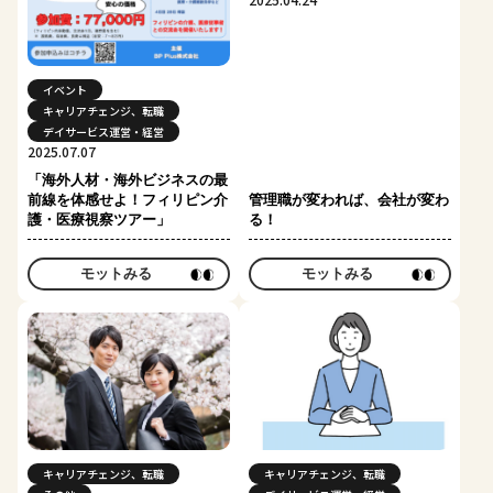
イベント
キャリアチェンジ、転職
デイサービス運営・経営
2025.07.07
「海外人材・海外ビジネスの最
前線を体感せよ！フィリピン介
管理職が変われば、会社が変わ
護・医療視察ツアー」
る！
モットみる
モットみる
キャリアチェンジ、転職
キャリアチェンジ、転職