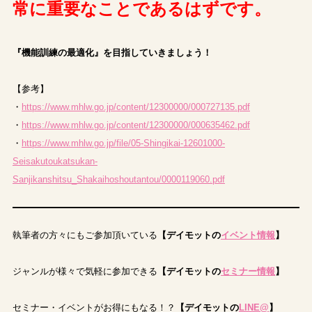
常に重要なことであるはずです。
『機能訓練の最適化』を目指していきましょう！
【参考】
・
https://www.mhlw.go.jp/content/12300000/000727135.pdf
・
https://www.mhlw.go.jp/content/12300000/000635462.pdf
・
https://www.mhlw.go.jp/file/05-Shingikai-12601000-
Seisakutoukatsukan-
Sanjikanshitsu_Shakaihoshoutantou/0000119060.pdf
執筆者の方々にもご参加頂いている
【デイモットの
イベント情報
】
ジャンルが様々で気軽に参加できる
【デイモットの
セミナー情報
】
セミナー・イベントがお得にもなる！？
【デイモットの
LINE@
】