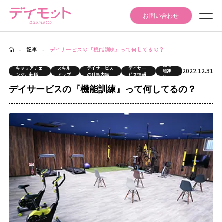
お問い合わせ
-
記事
-
デイサービスの『機能訓練』って何してるの？
Seminar Event
他職
セミナー・イベント情報
キャリアチェ
スキル
デイサービス
デイサー
2022.12.31
種連
ンジ、転職
アップ
の仕事内容
ビス情報
携
Articles
デイサービスの『機能訓練』って何してるの？
記事
Daymotto-Tube
デイモットTube
Materials download
資料ダウンロード