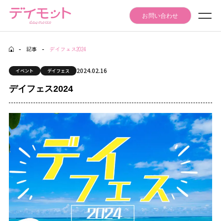
お問い合わせ
-
記事
-
デイフェス2024
Seminar Event
セミナー・イベント情報
2024.02.16
イベント
デイフェス
Articles
デイフェス2024
記事
Daymotto-Tube
デイモットTube
Materials download
資料ダウンロード