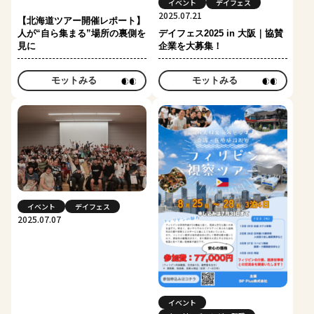
イベント
デイフェス
2025.07.21
【北海道ツアー開催レポート】
人が“自ら集まる”場所の裏側を
デイフェス2025 in 大阪｜協賛
見に
企業を大募集！
モットみる
モットみる
イベント
デイフェス
2025.07.07
イベント