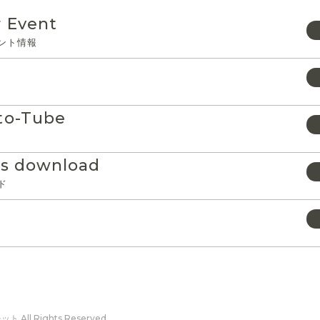
 Event
ント情報
to-Tube
e
ls download
ド
ト All Rights Reserved.