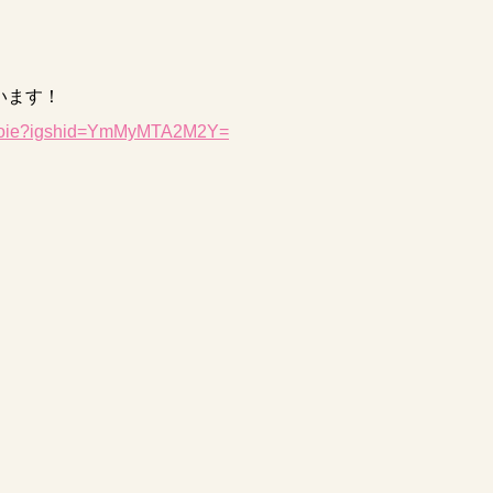
います！
einoie?igshid=YmMyMTA2M2Y=