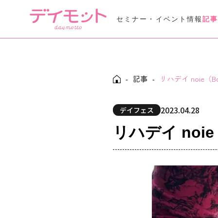
セミナー・イベント情報
記
Seminar Event
セミナー・イベント情報
記事
リハデイ noie（B
Daymotto-Tube
-
-
デイモットTube
2023.04.28
デイフェス
リハデイ noie