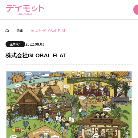
-
記事
-
株式会社GLOBAL FLAT
Seminar Event
セミナー・イベント情報
2022.08.03
企業紹介
Articles
株式会社GLOBAL FLAT
記事
Daymotto-Tube
デイモットTube
Materials download
資料ダウンロード