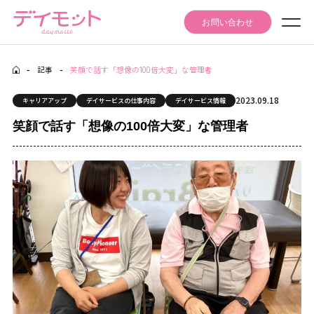
お問い合わせ
-
記事
-
笑顔で話す「想像の100倍大変」な管理者
Seminar Event
セミナー・イベント情報
2023.09.18
キャリアアップ
デイサービスの仕事内容
デイサービス情報
Articles
笑顔で話す「想像の100倍大変」な管理者
記事
Daymotto-Tube
デイモットTube
Materials download
資料ダウンロード