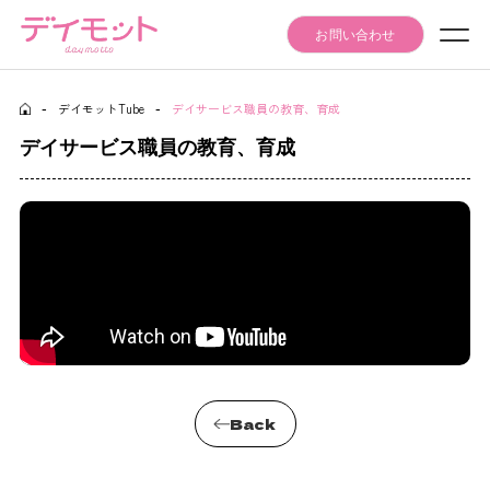
お問い合わせ
-
デイモットTube
-
デイサービス職員の教育、育成
Seminar Event
セミナー・イベント情報
デイサービス職員の教育、育成
Articles
記事
Daymotto-Tube
デイモットTube
Materials download
資料ダウンロード