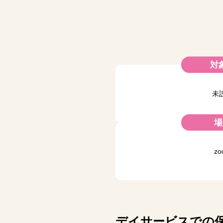
対
未
場
zo
デイサービスでの