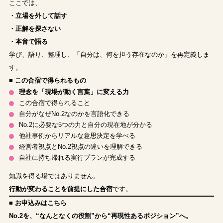
ここでは、
・立場を外して話す
・正解を探さない
・本音で語る
学び、語り、整理し、「自分は、何を担う存在なのか」を再定義しま
す。
■ この合宿で得られるもの
理念を「現場が動く言葉」に変える力
この合宿で得られること
自分がなぜNo.2なのかを言語化できる
No.2に必要な5つの力と自分の現在地が分かる
他社事例からリアルな意思決定を学べる
経営者視点とNo.2視点の違いを理解できる
自社に持ち帰れる実行プランが完成する
知識を得る場ではありません。
行動が変わることを前提にした合宿
です。
■ お申込みはこちら
No.2を、“なんとなくの役割”から“再現性あるポジション”へ。