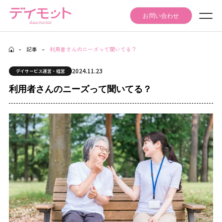
お問い合わせ
-
記事
-
利用者さんのニーズって聞いてる？
Seminar Event
セミナー・イベント情報
2024.11.23
デイサービス運営・経営
Articles
利用者さんのニーズって聞いてる？
記事
Daymotto-Tube
デイモットTube
Materials download
資料ダウンロード