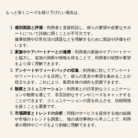
もっと深くニーズを掘り下げたい場合は、
個別面談と評価
：利用者と直接対話し、彼らの要望や必要なサポ
ートについて詳細に聞くことが不可欠です。
健康状態や日常生活の課題などを理解するために面談や評価を行
います。
家族やケアパートナーとの連携
：利用者の家族やケアパートナー
と協力し、追加の洞察や情報を得ることで、利用者の状態や要望
をより深く理解できます。
アンケートやフィードバックの収集
：利用者に対してアンケート
やフィードバックを活用して、彼らの意見や希望を集めることが
役立ちます。これにより、集団全体の傾向も把握できます。
観察とコミュニケーション
：利用者との日常的なコミュニケーシ
ョンや観察を通じて、非言語的なサインやニーズをキャッチする
ことができます。コミュニケーションの質を向上させ、信頼関係
を築くことも重要です。
市場調査とトレンドの分析
：同様のサービスを提供する他の組織
や市場のトレンドを調査し、他の成功事例から学ぶことで、利用
者の期待やニーズをより的確に理解できます。