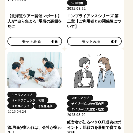
法律制度
2025.09.22
【北海道ツアー開催レポート】
コンプライアンスシリーズ 第
人が“自ら集まる”場所の裏側を
二章【ご利用者との関係性につ
見に
いて】
モットみる
モットみる
キャリアアップ
スキルアップ
キャリアチェンジ、転職
デイサービスの仕事内容
スキルアップ
他職種連携
デイサービス運営・経営
2025.04.24
2025.03.20
経営者が知るべきOJT成功のポ
管理職が変われば、会社が変わ
イント：即戦力を最短で育てる
る！
方法