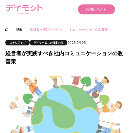
お問い合わせ
-
記事
-
経営者が実践すべき社内コミュニケーションの改善策
Seminar Event
セミナー・イベント情報
2025.04.03
スキルアップ
デイサービスの仕事内容
Articles
経営者が実践すべき社内コミュニケーションの改
記事
善策
Daymotto-Tube
デイモットTube
Materials download
資料ダウンロード