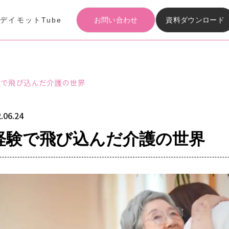
事
デイモットTube
お問い合わせ
資料ダウンロード
Articles
記事
験で飛び込んだ介護の世界
Materials download
資料ダウンロード
.06.24
経験で飛び込んだ介護の世界